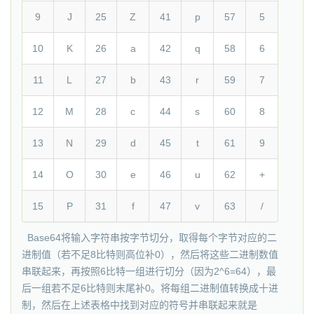
9
J
25
Z
41
p
57
5
10
K
26
a
42
q
58
6
11
L
27
b
43
r
59
7
12
M
28
c
44
s
60
8
13
N
29
d
45
t
61
9
14
O
30
e
46
u
62
+
15
P
31
f
47
v
63
/
Base64将输入字符串按字节切分，取得每个字节对应的二
进制值（若不足8比特则高位补0），然后将这些二进制数值
串联起来，再按照6比特一组进行切分（因为2^6=64），最
后一组若不足6比特则末尾补0。将每组二进制值转换成十进
制，然后在上述表格中找到对应的符号并串联起来就是