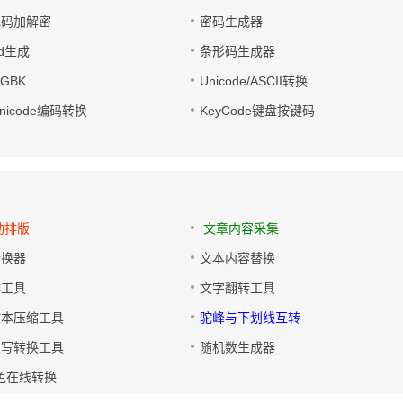
电码加解密
密码生成器
wd生成
条形码生成器
转GBK
Unicode/ASCII转换
/Unicode编码转换
KeyCode键盘按键码
动排版
文章内容采集
转换器
文本内容替换
排工具
文字翻转工具
文本压缩工具
驼峰与下划线互转
大写转换工具
随机数生成器
色在线转换