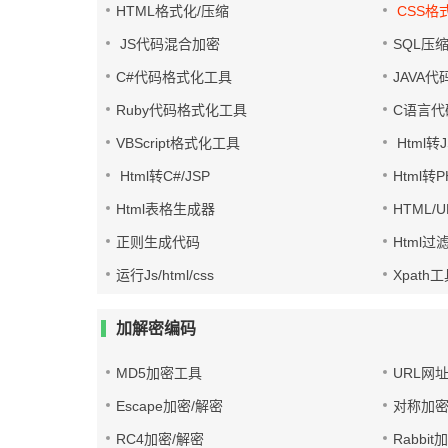
HTML格式化/压缩
CSS格
JS代码混合加密
SQL压
C#代码格式化工具
JAVA
Ruby代码格式化工具
C语言代
VBScript格式化工具
Html转J
Html转C#/JSP
Html转
Html表格生成器
HTML/
正则生成代码
Html过
运行Js/html/css
Xpath
加解密编码
MD5加密工具
URL网
Escape加密/解密
对称加密
RC4加密/解密
Rabbit