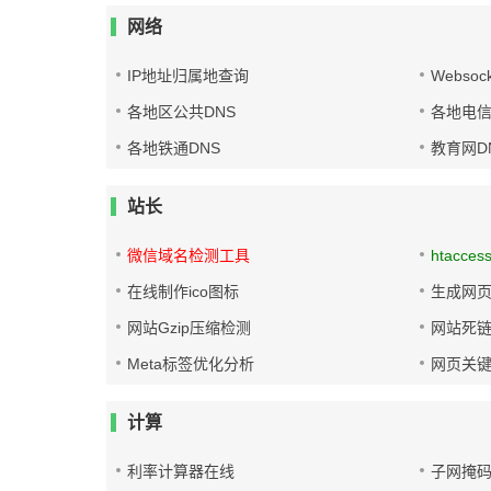
网络
IP地址归属地查询
Websoc
各地区公共DNS
各地电信
各地铁通DNS
教育网D
站长
微信域名检测工具
htacces
在线制作ico图标
生成网页
网站Gzip压缩检测
网站死
Meta标签优化分析
网页关
计算
利率计算器在线
子网掩