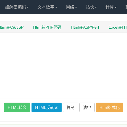
加解密编码
文本数字
网络
站长
计算
Html转C#/JSP
Html转PHP代码
Html转ASP/Perl
Excel转
复制
清空
Html格式化