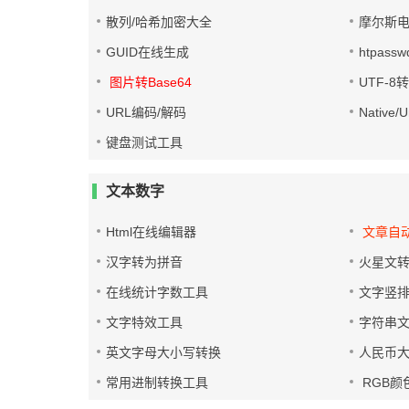
散列/哈希加密大全
摩尔斯
GUID在线生成
htpass
图片转Base64
UTF-8
URL编码/解码
Native
键盘测试工具
文本数字
Html在线编辑器
文章自
汉字转为拼音
火星文
在线统计字数工具
文字竖
文字特效工具
字符串
英文字母大小写转换
人民币
常用进制转换工具
RGB颜