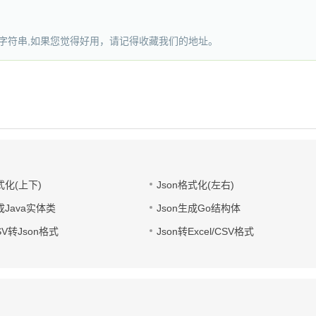
转义字符串,如果您觉得好用，请记得收藏我们的地址。
式化(上下)
Json格式化(左右)
成Java实体类
Json生成Go结构体
CSV转Json格式
Json转Excel/CSV格式