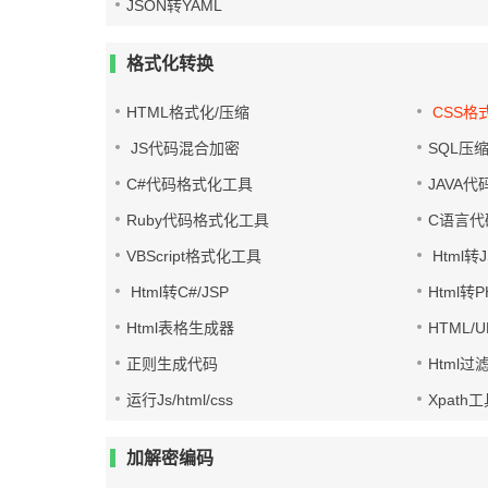
JSON转YAML
格式化转换
HTML格式化/压缩
CSS格
JS代码混合加密
SQL压
C#代码格式化工具
JAVA
Ruby代码格式化工具
C语言代
VBScript格式化工具
Html转J
Html转C#/JSP
Html转
Html表格生成器
HTML/
正则生成代码
Html过
运行Js/html/css
Xpath
加解密编码