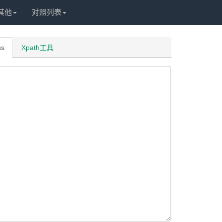
其他
对照列表
ss
Xpath工具