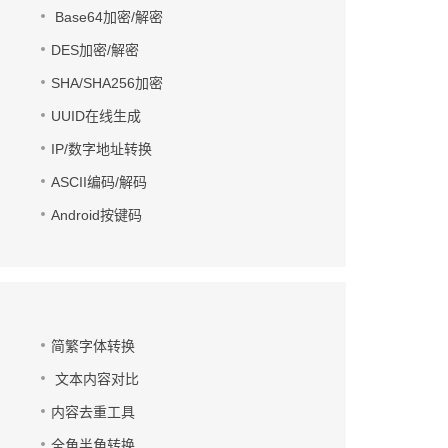
Base64加密/解密
DES加密/解密
SHA/SHA256加密
UUID在线生成
IP/数字地址转换
ASCII编码/解码
Android按键码
简繁字体转换
文本内容对比
内容去重工具
全角半角转换