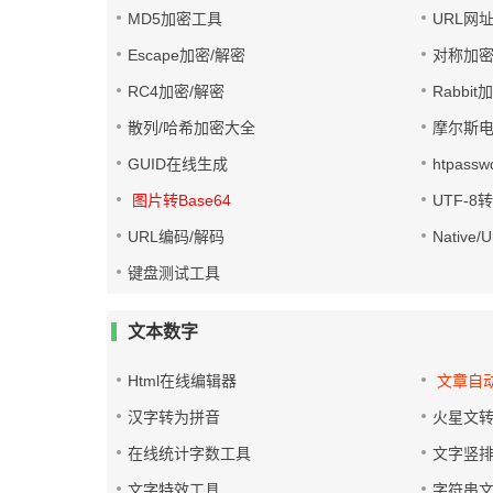
MD5加密工具
URL网
Escape加密/解密
对称加密
RC4加密/解密
Rabbit
散列/哈希加密大全
摩尔斯
GUID在线生成
htpass
图片转Base64
UTF-8
URL编码/解码
Native
键盘测试工具
文本数字
Html在线编辑器
文章自
汉字转为拼音
火星文
在线统计字数工具
文字竖
文字特效工具
字符串