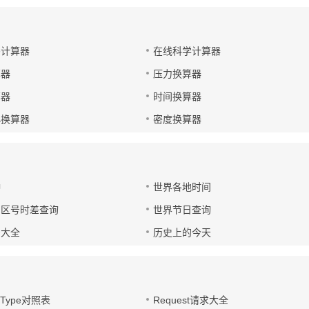
码计算器
在线科学计算器
算器
压力换算器
算器
时间换算器
小换算器
密度换算器
钟
世界各地时间
国区号时差查询
世界节日查询
号大全
历史上的今天
t-Type对照表
Request请求大全