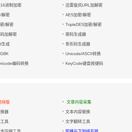
址16进制加密
迅雷旋风URL加解密
/解密
AES加密/解密
加密/解密
TripleDES加密/解密
电码加解密
密码生成器
wd生成
条形码生成器
转GBK
Unicode/ASCII转换
/Unicode编码转换
KeyCode键盘按键码
动排版
文章内容采集
转换器
文本内容替换
排工具
文字翻转工具
文本压缩工具
驼峰与下划线互转