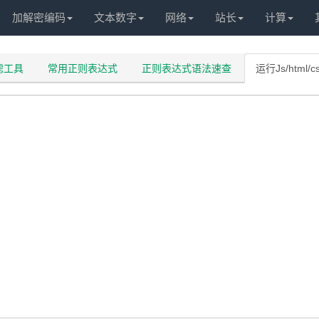
加解密编码
文本数字
网络
站长
计算
过滤工具
常用正则表达式
正则表达式语法速查
运行Js/html/c