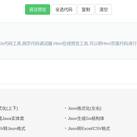
复制
Js代码工具,网页代码调试器,Html在线预览工具,可以把Html页面代码进
式化(上下)
Json格式化(左右)
成Java实体类
Json生成Go结构体
CSV转Json格式
Json转Excel/CSV格式