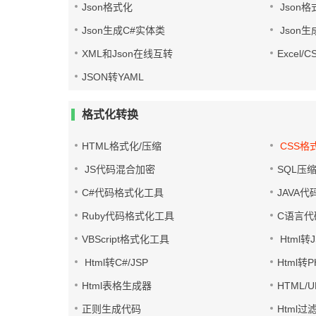
Json格式化
Json格
Json生成C#实体类
Json生
XML和Json在线互转
Excel/
JSON转YAML
格式化转换
HTML格式化/压缩
CSS格
JS代码混合加密
SQL压
C#代码格式化工具
JAVA
Ruby代码格式化工具
C语言代
VBScript格式化工具
Html转J
Html转C#/JSP
Html转
Html表格生成器
HTML/
正则生成代码
Html过