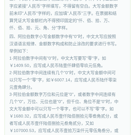
字应紧接"人民币"字样填写，不得留有空白。大写金额数字
前未印"人民币"字样的，应加填"人民币"三字。在票据和结
算凭证大写金额栏内不得预印固定的"仟、佰、拾、万、
仟、佰、拾、元、角、分"字样。
四、阿拉伯数字小写金额数字中有"0"时，中文大写应按照
汉语语言规律、金额数字构成和防止涂改的要求进行书写。
举例如下：
1·阿拉伯数字中间有"0"时，中文大写要写"零"字，如
￥1409.50，应写成人民币陆壹仟肆佰零玖元伍角。
2·阿拉伯数字中间连续有几个"0"时，中文大写金额中间可
以只写一个"零"字，如￥6007.14，应写成人民币陆仟零柒
元壹角肆分。
3·阿拉伯金额数字万位和元位是"0"，或者数字中间连续有
几个"0"，万位、元位也是"0"，但千位、角位不是"0"时，中
文大写金额中可以只写一个零字，也可以不写"零"字。如
￥1680.32，应写成人民币壹仟陆佰捌拾元零叁角贰分，或
者写成人民币壹仟陆佰捌拾元叁角贰分，又如
￥107000.53，应写成人民币壹拾万柒仟元零伍角叁分，或