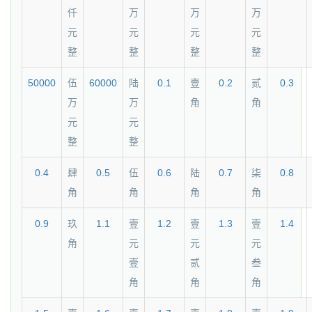
仟
万
万
万
元
元
元
元
整
整
整
整
50000
伍
60000
陆
0.1
壹
0.2
贰
0.3
万
万
角
角
元
元
整
整
0.4
肆
0.5
伍
0.6
陆
0.7
柒
0.8
角
角
角
角
0.9
玖
1.1
壹
1.2
壹
1.3
壹
1.4
角
元
元
元
壹
贰
叁
角
角
角