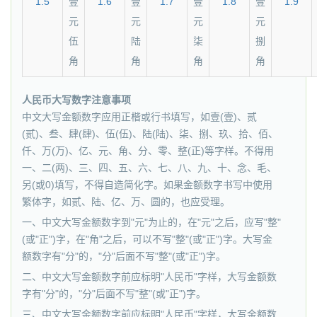
1.5
壹
1.6
壹
1.7
壹
1.8
壹
1.9
元
元
元
元
伍
陆
柒
捌
角
角
角
角
人民币大写数字注意事项
中文大写金额数字应用正楷或行书填写，如壹(壹)、贰
(贰)、叁、肆(肆)、伍(伍)、陆(陆)、柒、捌、玖、拾、佰、
仟、万(万)、亿、元、角、分、零、整(正)等字样。不得用
一、二(两)、三、四、五、六、七、八、九、十、念、毛、
另(或0)填写，不得自造简化字。如果金额数字书写中使用
繁体字，如贰、陆、亿、万、圆的，也应受理。
一、中文大写金额数字到"元"为止的，在"元"之后，应写"整"
(或"正")字，在"角"之后，可以不写"整"(或"正")字。大写金
额数字有"分"的，"分"后面不写"整"(或"正")字。
二、中文大写金额数字前应标明"人民币"字样，大写金额数
字有"分"的，"分"后面不写"整"(或"正")字。
三、中文大写金额数字前应标明"人民币"字样，大写金额数