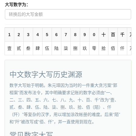
大写数字为：
1
2
3
4
5
6
7
8
9
0
十
百
千
万
壹
贰
叁
肆
伍
陆
柒
捌
玖
零
拾
佰
仟
万
中文数字大写历史渊源
数字大写始于明朝。朱元璋因为当时的一件重大贪污案“郭
桓案”而发布法令，其中明确要求记账的数字必须由“一、
二、三、四、五、六、七、八、九、十、百、千”改为“壹、
贰、叁、肆、伍、陆、柒、捌、玖、拾、佰（陌）、仟
（阡）”等复杂的汉字，用以增加涂改帐册的难度。后来“陌”
和“阡”被改写成“佰、仟”，并一直使用到现在。
常见数字大写