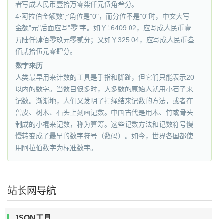
者写成人民币壹拾万零柒仟元伍角叁分。
4·阿拉伯金额数字角位是"0"，而分位不是"0"时，中文大写
金额"元"后面应写"零"字。如￥16409.02，应写成人民币壹
万陆仟肆佰零玖元零贰分；又如￥325.04，应写成人民币叁
佰贰拾伍元零肆分。
数字来历
人类最早用来计数的工具是手指和脚趾，但它们只能表示20
以内的数字。当数目很多时，大多数的原始人就用小石子来
记数。渐渐地，人们又发明了打绳结来记数的方法，或者在
兽皮、树木、石头上刻画记数。中国古代是用木、竹或骨头
制成的小棍来记数，称为算筹。这些记数方法和记数符号慢
慢转变成了最早的数字符号（数码）。如今，世界各国都使
用阿拉伯数字为标准数字。
站长网导航
JSON工具