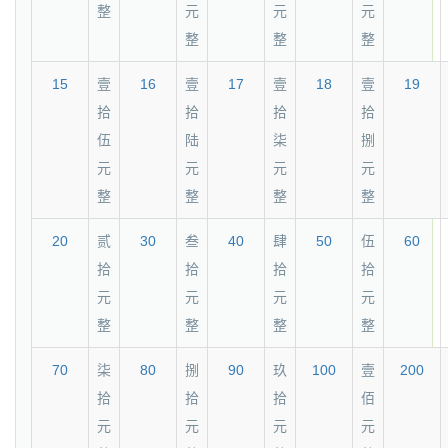
整
元
元
元
整
整
整
15
壹
16
壹
17
壹
18
壹
19
拾
拾
拾
拾
伍
陆
柒
捌
元
元
元
元
整
整
整
整
20
贰
30
叁
40
肆
50
伍
60
拾
拾
拾
拾
元
元
元
元
整
整
整
整
70
柒
80
捌
90
玖
100
壹
200
拾
拾
拾
佰
元
元
元
元