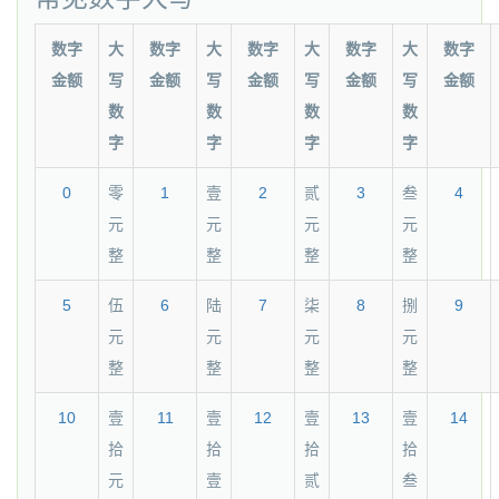
数字
大
数字
大
数字
大
数字
大
数字
金额
写
金额
写
金额
写
金额
写
金额
数
数
数
数
字
字
字
字
0
零
1
壹
2
贰
3
叁
4
元
元
元
元
整
整
整
整
5
伍
6
陆
7
柒
8
捌
9
元
元
元
元
整
整
整
整
10
壹
11
壹
12
壹
13
壹
14
拾
拾
拾
拾
元
壹
贰
叁