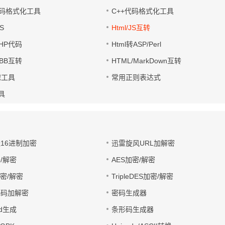
码格式化工具
C++代码格式化工具
S
Html/JS互转
PHP代码
Html转ASP/Perl
UBB互转
HTML/MarkDown互转
滤工具
常用正则表达式
工具
址16进制加密
迅雷旋风URL加解密
/解密
AES加密/解密
加密/解密
TripleDES加密/解密
电码加解密
密码生成器
wd生成
条形码生成器