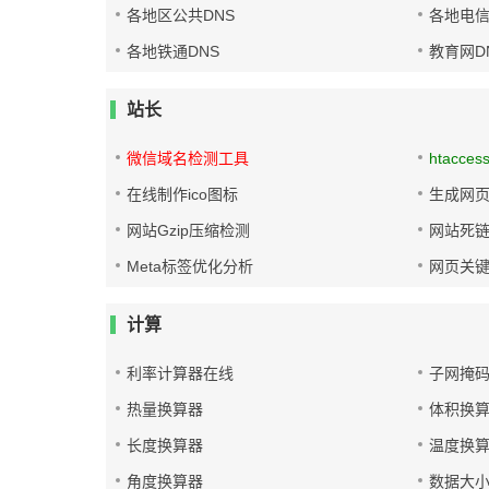
各地区公共DNS
各地电信
各地铁通DNS
教育网D
站长
微信域名检测工具
htacces
在线制作ico图标
生成网页
网站Gzip压缩检测
网站死
Meta标签优化分析
网页关
计算
利率计算器在线
子网掩
热量换算器
体积换
长度换算器
温度换
角度换算器
数据大