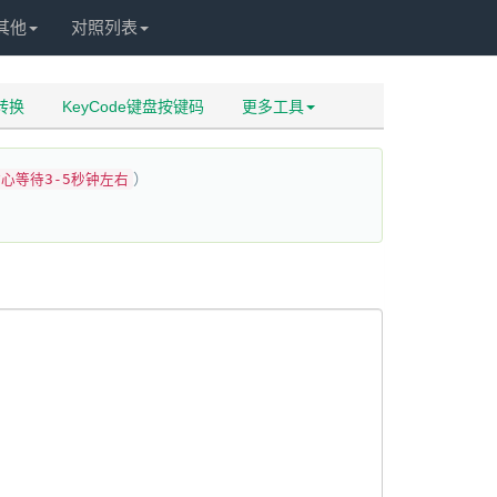
其他
对照列表
码转换
KeyCode键盘按键码
更多工具
）
心等待3-5秒钟左右