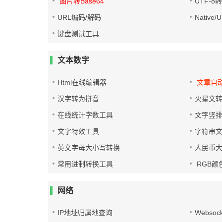
图片转Base64
UTF-8
URL编码/解码
Native
键盘测试工具
文本数字
Html在线编辑器
文章自
汉字转为拼音
火星文
在线统计字数工具
文字竖
文字特效工具
字符串
英文字母大小写转换
人民币
常用进制转换工具
RGB颜
网络
IP地址归属地查询
Websoc