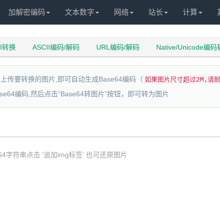
加解密编码
文本数字
网络
站长
计算
II转换
ASCII编码/解码
URL编码/解码
Native/Unicode编
钮，上传要转换的图片,即可自动生成Base64编码（
如果图片尺寸超过2M,请耐
se64编码,然后点击“Base64转图片”按钮，即可转为图片