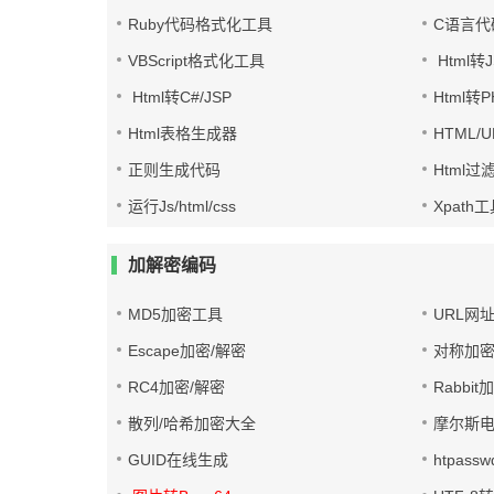
Ruby代码格式化工具
C语言代
VBScript格式化工具
Html转J
Html转C#/JSP
Html转
Html表格生成器
HTML/
正则生成代码
Html过
运行Js/html/css
Xpath
加解密编码
MD5加密工具
URL网
Escape加密/解密
对称加密
RC4加密/解密
Rabbit
散列/哈希加密大全
摩尔斯
GUID在线生成
htpass