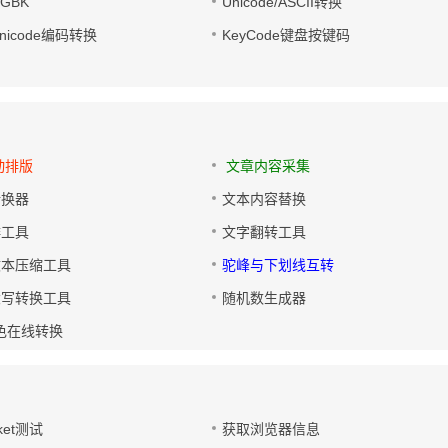
转GBK
Unicode/ASCII转换
/Unicode编码转换
KeyCode键盘按键码
动排版
文章内容采集
转换器
文本内容替换
排工具
文字翻转工具
文本压缩工具
驼峰与下划线互转
大写转换工具
随机数生成器
色在线转换
ket测试
获取浏览器信息