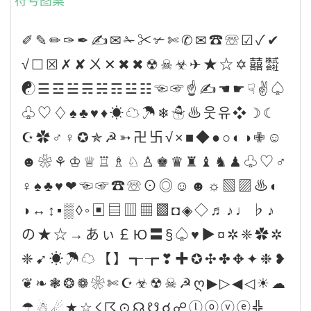
符号图案
✐✎✏✑✒✍✉✁✂✃✄✆✉☎☏☑✓✔
√☐☒✗✘ㄨ✕✖✖☢☠☣✈★☆✡囍㍿
☯☰☲☱☴☵☶☳☷☜☞☝✍☚☛☟✌♤
♧♡♢♠♣♥♦☀☁☂❄☃♨웃유❖☽☾
☪✿♂♀✪✯☭➳卍卐√×■◆●○◐◑✙☺
☻❀⚘♔♕♖♗♘♙♚♛♜♝♞♟♧♡♂
♀♠♣♥❤☜☞☎☏⊙◎☺☻☼▧▨♨◐
◑↔↕▪▒◊◦▣▤▥▦▩◘◈◇♬♪♩♭♪
の★☆→あぃ￡Ю〓§♤♥▶¤✲❈✿✲
❈➹☀☂☁【】┱┲❣✚✪✣✤✥✦❉❥
❦❧❃❂❁❀✄☪☣☢☠☭ღ▶▷◀◁☀☁
☂☃☄★☆☇☈⊙☊☋☌☍ⓛⓞⓥⓔ╬