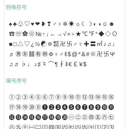
特殊符号
♠♣♧♡♥❤❥❣♂♀✲☀☼☾☽◐◑☺☻
☎☏✿❀№↑↓←→√×÷★℃℉°◆◇⊙
■□△▽¿½☯✡㍿卍卐♂♀✚〓㎡♪♫♩
♬㊚㊛囍㊒㊖Φ♀♂‖$@*&#※卍卐Ψ
♫♬♭♩♪♯♮⌒¶∮‖€￡¥$
编号序号
①②③④⑤⑥⑦⑧⑨⑩⑪⑫⑬⑭⑮⑯
⑰⑱⑲⑳⓪❶❷❸❹❺❻❼❽❾❿⓫
⓬⓭⓮⓯⓰⓱⓲⓳⓴㊀㊁㊂㊃㊄㊅㊆
㊇㊈㊉㈠㈡㈢㈣㈤㈥㈦㈧㈨㈩⑴⑵⑶