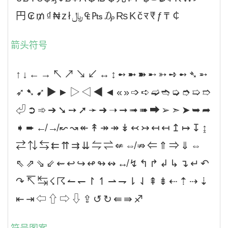
円₢₥₫₦zł﷼₠₧₯₨Kčर₹ƒ₸￠
箭头符号
↑↓←→↖↗↘↙↔↕➻➼➽➸➳➺➻➴➵
➶➷➹▶►▷◁◀◄«»➩➪➫➬➭➮➯➱
⏎➲➾➔➘➙➚➛➜➝➞➟➠➡➢➣➤➥➦
➧➨↚↛↜↝↞↟↠↠↡↢↣↤↤↥↦↧↨
⇄⇅⇆⇇⇈⇉⇊⇋⇌⇍⇎⇏⇐⇑⇒⇓⇔
⇖⇗⇘⇙⇜↩↪↫↬↭↮↯↰↱↲↳↴↵↶
↷↸↹☇☈↼↽↾↿⇀⇁⇂⇃⇞⇟⇠⇡⇢⇣
⇤⇥⇦⇧⇨⇩⇪↺↻⇚⇛♐