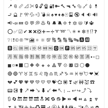
📍📎📏📐✂🔒🔓🔏🔐🔑🔨🔫🔧🔩🔗💉💊
🚬🔮🚩🎌💦💨💣☠♠♥♦♣🀄🎴🔇🔈🔉🔊
📢📣💤💢💬💭♨🌀🔔🔕✡✝🔯📛🔰🔱
⭕✅☑✔✖❌❎➕➖➗➰➿〽✳✴❇‼⁉❓
❔❕❗©®™🎦🔅🔆💯🔠🔡🔢🔣🔤🅰🆎
🅱🆑🆒🆓ℹ🆔Ⓜ🆕🆖🅾🆗🅿🆘🆙🆚🈁🈂
🈷🈶🈯🉐🈹🈚🈲🉑🈸🈴🈳㊗㊙🈺🈵▪▫◻
◼◽◾⬛⬜🔶🔷🔸🔹🔺🔻💠🔲🔳⚪⚫
🔴🔵♈♉♊♋♌♍♎♏♐♑♒♓⛎💘❤💓
💔💕💖💗💙💚💛💜💝💞💟❣🌿🚧💒☎
📟💽⬆↗➡↘⬇↙⬅↖↕↔↩↪⤴⤵
🔃🔄🔙🔚🔛🔜🔝🔀🔁🔂▶⏩◀⏪🔼⏫🔽
⏬📱📶📳📴♻🏧🚮🚰♿🚹🚺🚻🚼🚾⚠🚸⛔