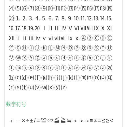
⑷⑸⑹⑺⑻⑼⑽⑾⑿⒀⒁⒂⒃⒄⒅⒆
⒇⒈⒉⒊⒋⒌⒍⒎⒏⒐⒑⒒⒓⒔⒕⒖
⒗⒘⒙⒚⒛ⅠⅡⅢⅣⅤⅥⅦⅧⅨⅩⅪ
ⅫⅰⅱⅲⅳⅴⅵⅶⅷⅸⅹⒶⒷⒸⒹⒺ
ⒻⒼⒽⒾⒿⓀⓁⓂⓃⓄⓅⓆⓇⓈⓉⓊ
ⓋⓌⓍⓎⓏⓐⓑⓒⓓⓔⓕⓖⓗⓘⓙⓚ
ⓛⓜⓝⓞⓟⓠⓡⓢⓣⓤⓥⓦⓧⓨⓩ⒜
⒝⒞⒟⒠⒡⒢⒣⒤⒥⒦⒧⒨⒩⒪⒫⒬
⒭⒮⒯⒰⒱⒲⒳⒴⒵
数学符号
﹢﹣×÷±/=≌∽≦≧≒﹤﹥≈≡≠=≤≥<