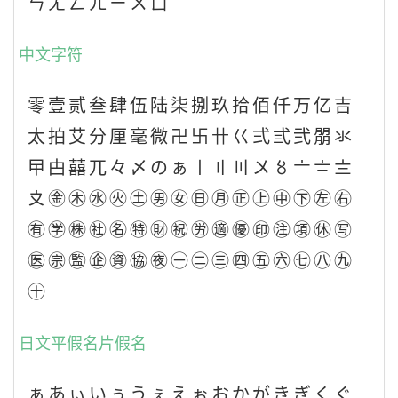
ㄣㄤㄥㄦㄧㄨㄩ
中文字符
零壹贰叁肆伍陆柒捌玖拾佰仟万亿吉
太拍艾分厘毫微卍卐卄巜弍弎弐朤氺
曱甴囍兀々〆のぁ〡〢〣〤〥〦〧〨
〩㊎㊍㊌㊋㊏㊚㊛㊐㊊㊣㊤㊥㊦㊧㊨
㊒㊫㊑㊓㊔㊕㊖㊗㊘㊜㊝㊞㊟㊠㊡㊢
㊩㊪㊬㊭㊮㊯㊰㊀㊁㊂㊃㊄㊅㊆㊇㊈
㊉
日文平假名片假名
ぁあぃいぅうぇえぉおかがきぎくぐ