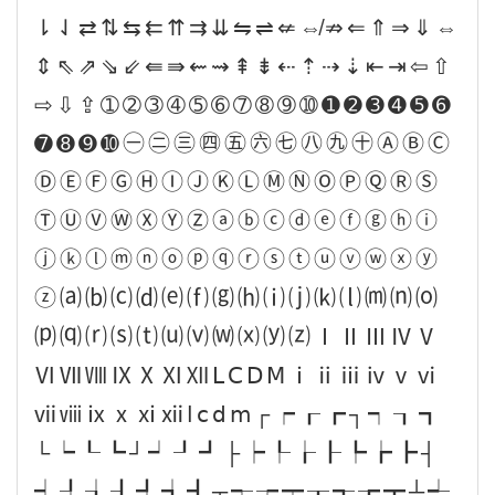
⇂⇃⇄⇅⇆⇇⇈⇉⇊⇋⇌⇍⇎⇏⇐⇑⇒⇓⇔
⇕⇖⇗⇘⇙⇚⇛⇜⇝⇞⇟⇠⇡⇢⇣⇤⇥⇦⇧
⇨⇩⇪➀➁➂➃➄➅➆➇➈➉➊➋➌➍➎➏
➐➑➒➓㊀㊁㊂㊃㊄㊅㊆㊇㊈㊉ⒶⒷⒸ
ⒹⒺⒻⒼⒽⒾⒿⓀⓁⓂⓃⓄⓅⓆⓇⓈ
ⓉⓊⓋⓌⓍⓎⓏⓐⓑⓒⓓⓔⓕⓖⓗⓘ
ⓙⓚⓛⓜⓝⓞⓟⓠⓡⓢⓣⓤⓥⓦⓧⓨ
ⓩ⒜⒝⒞⒟⒠⒡⒢⒣⒤⒥⒦⒧⒨⒩⒪
⒫⒬⒭⒮⒯⒰⒱⒲⒳⒴⒵ⅠⅡⅢⅣⅤ
ⅥⅦⅧⅨⅩⅪⅫⅬⅭⅮⅯⅰⅱⅲⅳⅴⅵ
ⅶⅷⅸⅹⅺⅻⅼⅽⅾⅿ┌┍┎┏┐┑┒┓
└┕┖┗┘┙┚┛├┝┞┟┠┡┢┣┤
┥┦┧┨┩┪┫┬┭┮┯┰┱┲┳┴┵