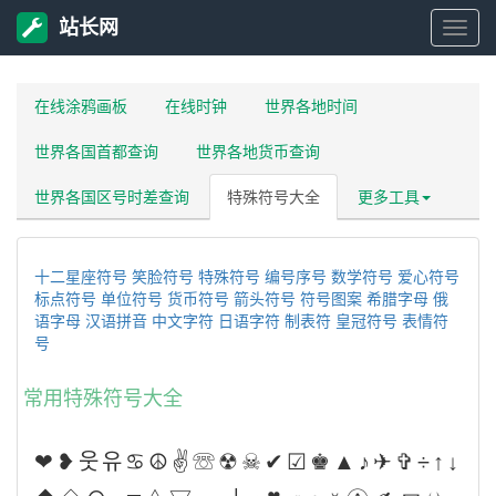
站长网
站
长
在线涂鸦画板
在线时钟
世界各地时间
世界各国首都查询
世界各地货币查询
网
世界各国区号时差查询
特殊符号大全
更多工具
十二星座符号
笑脸符号
特殊符号
编号序号
数学符号
爱心符号
标点符号
单位符号
货币符号
箭头符号
符号图案
希腊字母
俄
语字母
汉语拼音
中文字符
日语字符
制表符
皇冠符号
表情符
号
常用特殊符号大全
❤❥웃유♋☮✌☏☢☠✔☑♚▲♪✈✞÷↑↓