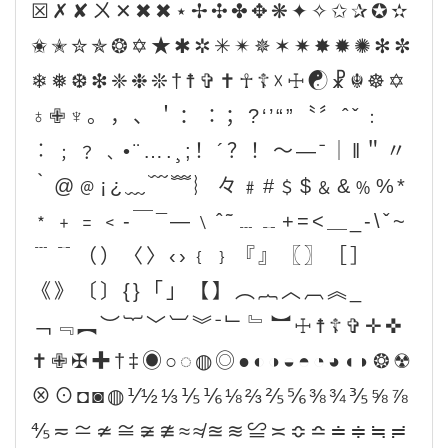
☒✗✘ㄨ✕✖✖⋆✢✣✤✥❋✦✧✩✰✪✫
✬✭✮✯❂✡★✱✲✳✴✵✶✷✸✹✺✻✼
❄❅❆❇❈❉❊†☨✞✝☥☦☓☩☯☧☬☸✡
♁✙♆。，、＇：∶；?‘’“”〝〞ˆˇ﹕
︰﹔﹖﹑•¨….¸;！´？！～—ˉ｜‖＂〃
｀@﹫¡¿﹏﹋﹌︴々﹟#﹩$﹠&﹪%*
﹡﹢﹦﹤‐￣¯―﹨ˆ˜﹍﹎+=<＿_-\ˇ~
﹉﹊（）〈〉‹›﹛﹜『』〖〗［］
《》〔〕{}「」【】︵︷︿︹︽_
﹁﹃︻︶︸﹀︺︾ˉ﹂﹄︼☩☨☦✞✛✜
✝✙✠✚†‡◉○◌◍◎●◐◑◒◓◔◕◖◗❂☢
⊗⊙◘◙◍⅟½⅓⅕⅙⅛⅔⅖⅚⅜¾⅗⅝⅞
⅘≂≃≄≅≆≇≈≉≊≋≌≍≎≏≐≑≒≓