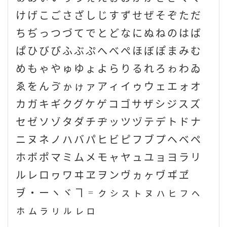
けげこごさざしじすずせぜそぞただ
ちぢっつづてでとどなにぬねのはば
ぱひびぴふぶぷへべぺほぼぽまみむ
めもゃやゅゆょよらりるれろゎわゐ
ゑをんゔゕゖァアィイゥウェエォオ
カガキギクグケゲコゴサザシジスズ
セゼソゾタダチヂッツヅテデトドナ
ニヌネノハバパヒビピフブプヘベペ
ホボポマミムメモャヤュユョヨラリ
ルレロヮワヰヱヲンヴヵヶヷヸヹ
ヺ・ーヽヾヿ゠ㇰㇱㇲㇳㇴㇵㇶㇷㇸ
ㇹㇺㇻㇼㇽㇾㇿ