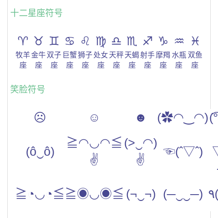
十二星座符号
♈
♉
♊
♋
♌
♍
♎
♏
♐
♑
♒
♓
牧羊
金牛
双子
巨蟹
狮子
处女
天秤
天蝎
射手
摩羯
水瓶
双鱼
座
座
座
座
座
座
座
座
座
座
座
座
笑脸符号
☹
☺
☻
(✿◠‿◠)
(͡
≧◠◡◠≦
(>‿◠)
(ô‿ô)
☜(ˆ▽ˆ)
✌
✌
≧◔◡◔≦
≧◉◡◉≦
(¬‿¬)
(─‿‿─)
٩