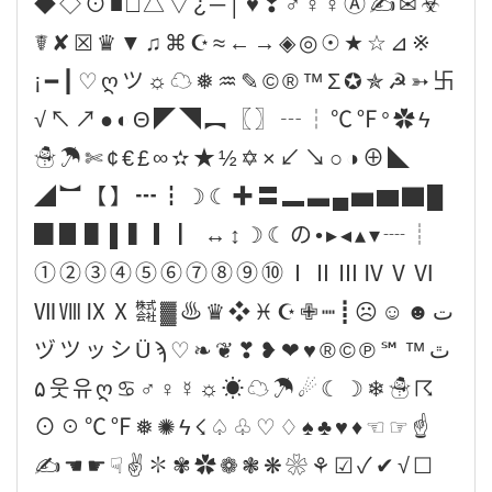
◆◇⊙■□△▽¿─│♥❣♂♀☿Ⓐ✍✉☣
☤✘☒♛▼♫⌘☪≈←→◈◎☉★☆⊿※
¡━┃♡ღツ☼☁❅♒✎©®™Σ✪✯☭➳卐
√↖↗●◐Θ◤◥︻〖〗┄┆℃℉°✿ϟ
☃☂✄¢€£∞✫★½✡×↙↘○◑⊕◣
◢︼【】┅┇☽☾✚〓▂▃▄▅▆▇█
▉▊▋▌▍▎▏↔↕☽☾の•▸◂▴▾┈┊
①②③④⑤⑥⑦⑧⑨⑩ⅠⅡⅢⅣⅤⅥ
ⅦⅧⅨⅩ㍿▓♨♛❖♓☪✙┉┋☹☺☻ت
ヅツッシÜϡﭢ™℠℗©®♥❤❥❣❦❧♡
۵웃유ღ♋♂♀☿☼☀☁☂☄☾☽❄☃☈
⊙☉℃℉❅✺ϟ☇♤♧♡♢♠♣♥♦☜☞☝
✍☚☛☟✌✽✾✿❁❃❋❀⚘☑✓✔√☐