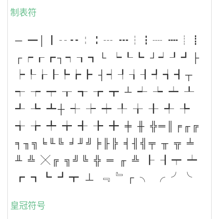
制表符
─ ━│┃╌╍╎╏┄ ┅┆┇┈ ┉┊┋
┌┍┎┏┐┑┒┓└ ┕┖┗ ┘┙┚┛├
┝┞┟┠┡┢┣ ┤┥┦┧┨┩┪┫┬
┭ ┮ ┯ ┰ ┱ ┲ ┳ ┴ ┵ ┶ ┷ ┸
┹ ┺ ┻┼ ┽ ┾ ┿ ╀ ╁ ╂ ╃ ╄
╅ ╆ ╇ ╈ ╉ ╊ ╋ ╪ ╫ ╬═║╒╓╔
╕╖╗╘╙╚ ╛╜╝╞╟╠ ╡╢╣╤ ╥ ╦ ╧
╨ ╩ ╳╔ ╗╝╚ ╬ ═ ╓ ╩ ┠ ┨┯ ┷
┏ ┓┗ ┛┳ ⊥ ﹃ ﹄┌ ╮ ╭ ╯╰
皇冠符号