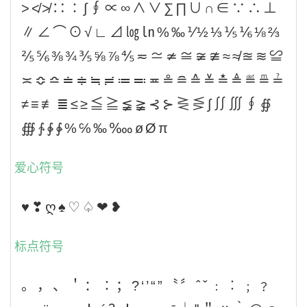
>≮≯∷∶∫∮∝∞∧∨∑∏∪∩∈∵∴⊥
∥∠⌒⊙√∟⊿㏒㏑%‰⅟½⅓⅕⅙⅛⅔
⅖⅚⅜¾⅗⅝⅞⅘≂≃≄≅≆≇≈≉≊≋≌
≍≎≏≐≑≒≓≔≕≖≗≘≙≚≛≜≝≞≟
≠≡≢≣≤≥≦≧≨≩⊰⊱⋛⋚∫∬∭∮∯
∰∱∲∳%℅‰‱øØπ
爱心符号
♥❣ღ♠♡♤❤❥
标点符号
。，、＇：∶；?‘’“”〝〞ˆˇ﹕︰﹔﹖