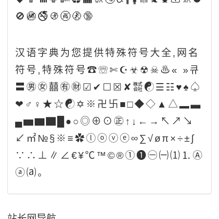
🚫🚳🚭🚯🚱🚷🔞
汉语字典为您提供特殊符号大全,网名
符号,特殊符号☎☏✄☪☣☢☠♨« »큐
〓㊚㊛囍㊒㊖☑✔☐☒✘㍿☯☰☷♥♠♤
❤♂♀★☆☯✡※卍卐■□◆◇▲△▂▃
▄▅▆▇█●○◎⊕⊙㊣↑↓←→↖↗↘
↙㎡№§※≡✿ⓛⓞⓥⓔ∞∑√øπ×÷±∫
∵∴⊥∥∠€¥℃™©®①❶㊀㈠⑴⒈Ⓐ
ⓐ⒜。
站长网导航