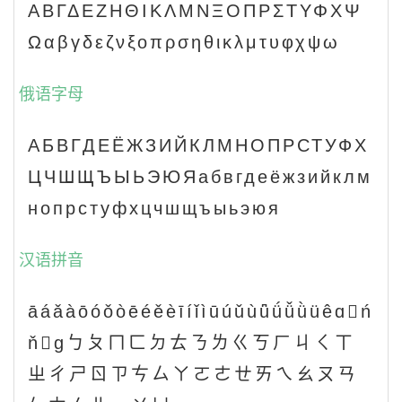
ΑΒΓΔΕΖΗΘΙΚΛΜΝΞΟΠΡΣΤΥΦΧΨ
Ωαβγδεζνξοπρσηθικλμτυφχψω
俄语字母
АБВГДЕЁЖЗИЙКЛМНОПРСТУФХ
ЦЧШЩЪЫЬЭЮЯабвгдеёжзийклм
нопрстуфхцчшщъыьэюя
汉语拼音
āáǎàōóǒòēéěèīíǐìūúǔùǖǘǚǜüêɑń
ňɡㄅㄆㄇㄈㄉㄊㄋㄌㄍㄎㄏㄐㄑㄒ
ㄓㄔㄕㄖㄗㄘㄙㄚㄛㄜㄝㄞㄟㄠㄡㄢ