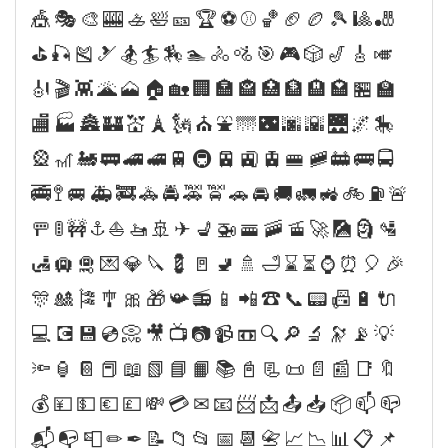
🎪🎭🎨🎰🚣🛀🎫🏆⚽⚾🏀🏈🏉🎾🎱🎳
⛳🎣🎽🎿🏂🏄🏇🏊🚴🚵🎯🎮🎲🎷🎸🎺
🎻🎬👾🌋🗻🏠🏡🏢🏣🏤🏥🏦🏨🏩🏪🏫
🏬🏭🏯🏰💒🗼🗽⛪⛲🌁🌃🌆🌇🌉🌌🎠
🎡🎢🚂🚃🚄🚅🚆🚇🚈🚉🚊🚝🚞🚋🚌🚍
🚎🚏🚐🚑🚒🚓🚔🚕🚖🚗🚘🚚🚛🚜🚲⛽🚨
🚥🚦🚧⚓⛵🚤🚢✈💺🚁🚟🚠🚡🚀🎑🗿🛂
🛃🛄🛅💌💎🔪💈🚪🚽🚿🛁⌛⏳⌚⏰🎈🎉
🎊🎎🎏🎐🎀🎁📯📻📱📲☎📞📟📠🔋🔌
💻💽💾💿📀🎥📺📷📹📼🔍🔎🔬🔭📡💡
🔦🏮📔📕📖📗📘📙📚📓📃📜📄📰📑🔖
💰💴💵💶💷💸💳✉📧📨📩📤📥📦📫📪
📬📭📮✏✒📝📁📂📅📆📇📈📉📊📋📌