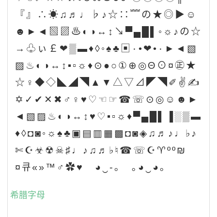
『』∴☀♫♬♩♭♪☆∷﹌の★◎▶☺
☻►◄▧▨♨◐◑↔↕↘▀▄█▌◦☼♪の☆
→♧ぃ￡❤▒▬♦◊◦♠♣▣۰•❤•۰►◄▧
▨♨◐◑↔↕▪▫☼♦⊙●○①⊕◎Θ⊙¤㊣★
☆♀◆◇◣◢◥▲▼△▽⊿◤◥✐✌✍
✡✓✔✕✖♂♀♥♡☜☞☎☏⊙◎☺☻►
◄▧▨♨◐◑↔↕♥♡▪▫☼♦▀▄█▌▐░▒▬
♦◊◘◙◦☼♠♣▣▤▥▦▩◘◙◈♫♬♪♩♭♪
✄☪☣☢☠♯♩♪♫♬♭♮☎☏☪♈ºº₪
¤큐«»™♂✿♥ ◕‿-｡ ｡◕‿◕｡
希腊字母