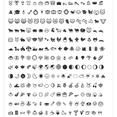
👗👘👙👚👛👜👝🎒💼👞👟👠👡👢👑👒
🎩🎓💄💅💍🌂🙈🙉🙊🐵🐒🐶🐕🐩🐺🐱
😺😸😹😻😼😽🙀😿😾🐈🐯🐅🐆🐴🐎🐮
🐂🐃🐄🐷🐖🐗🐽🐏🐑🐐🐪🐫🐘🐭🐁🐀
🐹🐰🐇🐻🐨🐼🐾🐔🐓🐣🐤🐥🐦🐧🐸🐊
🐢🐍🐲🐉🐳🐋🐬🐟🐠🐡🐙🐚🐌🐛🐜🐝
🐞🦋💐🌸💮🌹🌺🌻🌼🌷🌱🌲🌳🌴🌵🌾
🌿🍀🍁🍂🍃🌍🌎🌏🌐🌑🌒🌓🌔🌕🌖🌗
🌘🌙🌚🌛🌜☀🌝🌞⭐🌟🌠☁⛅☔⚡❄🔥
💧🌊💩🍇🍈🍉🍊🍋🍌🍍🍎🍏🍐🍑🍒🍓
🍅🍆🌽🍄🌰🍞🍖🍗🍔🍟🍕🍳🍲🍱🍘🍙
🍚🍛🍜🍝🍠🍢🍣🍤🍥🍡🍦🍧🍨🍩🍪🎂
🍰🍫🍬🍭🍮🍯🍼☕🍵🍶🍷🍸🍹🍺🍻🍴