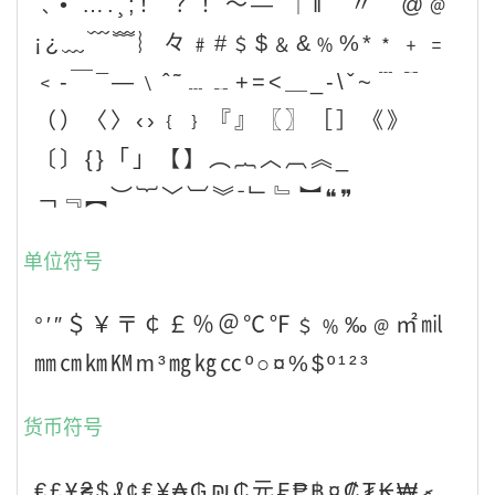
﹑•¨….¸;！´？！～—ˉ｜‖＂〃｀@﹫
¡¿﹏﹋﹌︴々﹟#﹩$﹠&﹪%*﹡﹢﹦
﹤‐￣¯―﹨ˆ˜﹍﹎+=<＿_-\ˇ~﹉﹊
（）〈〉‹›﹛﹜『』〖〗［］《》
〔〕{}「」【】︵︷︿︹︽_
﹁﹃︻︶︸﹀︺︾ˉ﹂﹄︼❝❞
单位符号
°′″＄￥〒￠￡％＠℃℉﹩﹪‰﹫㎡㏕
㎜㎝㎞㏎m³㎎㎏㏄º○¤%$º¹²³
货币符号
€£Ұ₴$₰¢₤¥₳₲₪₵元₣₱฿¤₡₮₭₩ރ