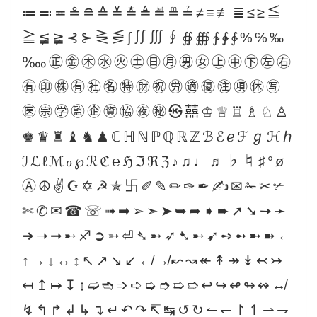
≔≕≖≗≘≙≚≛≜≝≞≟≠≡≢≣≤≥≦
≧≨≩⊰⊱⋛⋚∫∬∭∮∯∰∱∲∳%℅‰
‱㊣㊎㊍㊌㊋㊏㊐㊊㊚㊛㊤㊥㊦㊧㊨
㊒㊞㊑㊒㊓㊔㊕㊖㊗㊘㊜㊝㊟㊠㊡㊢
㊩㊪㊫㊬㊭㊮㊯㊰㊙㉿囍♔♕♖♗♘♙
♚♛♜♝♞♟ℂℍℕℙℚℝℤℬℰℯℱℊℋℎ
ℐℒℓℳℴ℘ℛℭ℮ℌℑℜℨ♪♫♩♬♭♮♯°ø
Ⓐ☮✌☪✡☭✯卐✐✎✏✑✒✍✉✁✂✃
✄✆✉☎☏➟➡➢➣➤➥➦➧➨➚➘➙➛
➜➝➞➸♐➲➳⏎➴➵➶➷➸➹➺➻➼➽←
↑→↓↔↕↖↗↘↙↚↛↜↝↞↟↠↡↢↣
↤↥↦↧↨➫➬➩➪➭➮➯➱↩↪↫↬↭↮
↯↰↱↲↳↴↵↶↷↸↹↺↻↼↽↾↿⇀⇁