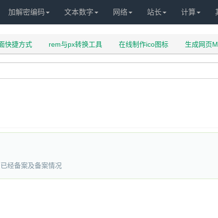
加解密编码
文本数字
网络
站长
计算
面快捷方式
rem与px转换工具
在线制作ico图标
生成网页M
否已经备案及备案情况