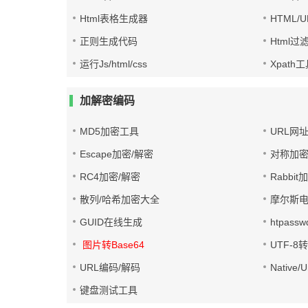
Html表格生成器
HTML/
正则生成代码
Html过
运行Js/html/css
Xpath
加解密编码
MD5加密工具
URL网
Escape加密/解密
对称加密
RC4加密/解密
Rabbit
散列/哈希加密大全
摩尔斯
GUID在线生成
htpass
图片转Base64
UTF-8
URL编码/解码
Native
键盘测试工具