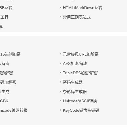
UBB互转
HTML/MarkDown互转
滤工具
常用正则表达式
工具
址16进制加密
迅雷旋风URL加解密
/解密
AES加密/解密
加密/解密
TripleDES加密/解密
电码加解密
密码生成器
wd生成
条形码生成器
转GBK
Unicode/ASCII转换
/Unicode编码转换
KeyCode键盘按键码