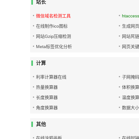
站长
微信域名检测工具
htacces
在线制作ico图标
生成网页
网站Gzip压缩检测
网站死
Meta标签优化分析
网页关
计算
利率计算器在线
子网掩
热量换算器
体积换
长度换算器
温度换
角度换算器
数据大
其他
在线涂鸦画板
在线时