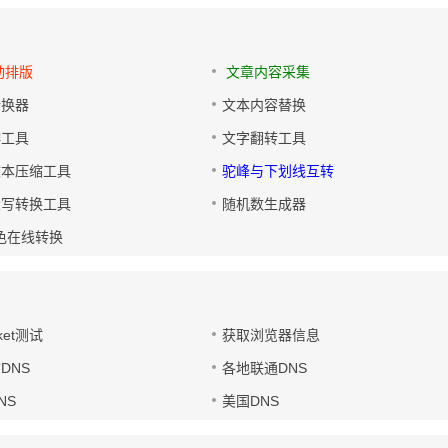
动排版
文章内容采集
转换器
文本内容替换
排工具
文字翻转工具
文本压缩工具
驼峰与下划线互转
大写转换工具
随机数生成器
色在线转换
ket测试
获取浏览器信息
DNS
各地联通DNS
NS
美国DNS