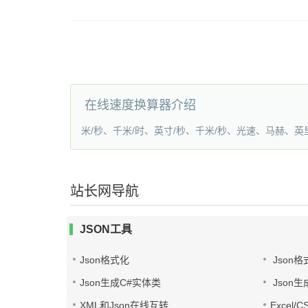
在线速度换算器介绍
米/秒、千米/时、英寸/秒、千米/秒、光速、马赫、
站长网导航
JSON工具
Json格式化
Json格
Json生成C#实体类
Json生
XML和Json在线互转
Excel/