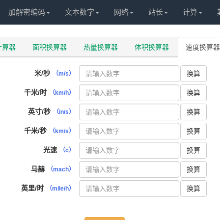
加解密编码
文本数字
网络
站长
计算
计算器
面积换算器
热量换算器
体积换算器
速度换算器
米/秒
换算
（m/s）
千米/时
换算
（km/h）
英寸/秒
换算
（in/s）
千米/秒
换算
（km/s）
光速
换算
（c）
马赫
换算
（mach）
英里/时
换算
（mile/h）