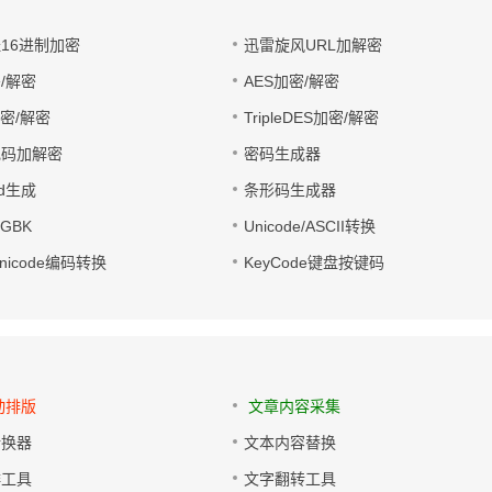
址16进制加密
迅雷旋风URL加解密
/解密
AES加密/解密
加密/解密
TripleDES加密/解密
电码加解密
密码生成器
wd生成
条形码生成器
转GBK
Unicode/ASCII转换
/Unicode编码转换
KeyCode键盘按键码
动排版
文章内容采集
转换器
文本内容替换
排工具
文字翻转工具