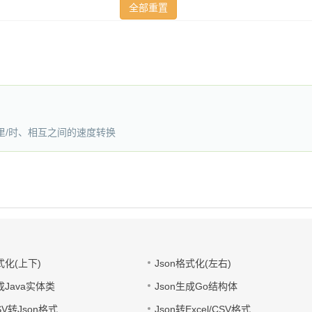
英里/时、相互之间的速度转换
式化(上下)
Json格式化(左右)
成Java实体类
Json生成Go结构体
CSV转Json格式
Json转Excel/CSV格式