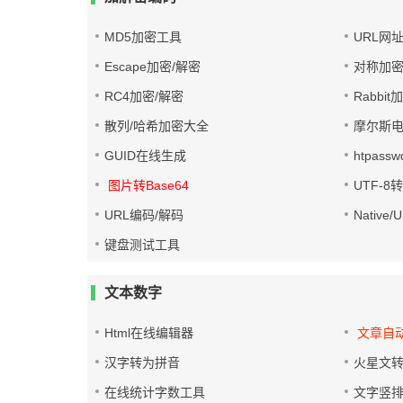
MD5加密工具
URL网
Escape加密/解密
对称加密
RC4加密/解密
Rabbit
散列/哈希加密大全
摩尔斯
GUID在线生成
htpass
图片转Base64
UTF-8
URL编码/解码
Native
键盘测试工具
文本数字
Html在线编辑器
文章自
汉字转为拼音
火星文
在线统计字数工具
文字竖