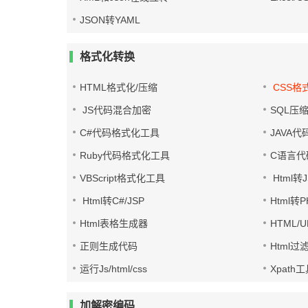
JSON转YAML
格式化转换
HTML格式化/压缩
CSS格
JS代码混合加密
SQL压
C#代码格式化工具
JAVA
Ruby代码格式化工具
C语言代
VBScript格式化工具
Html转J
Html转C#/JSP
Html转
Html表格生成器
HTML/
正则生成代码
Html过
运行Js/html/css
Xpath
加解密编码