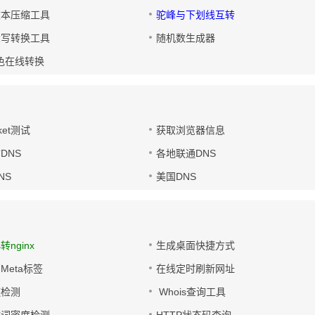
文本压缩工具
驼峰与下划线互转
大写转换工具
随机数生成器
色在线转换
ket测试
获取浏览器信息
DNS
各地联通DNS
NS
美国DNS
s转nginx
生成桌面快捷方式
Meta标签
在线定时刷新网址
链检测
Whois查询工具