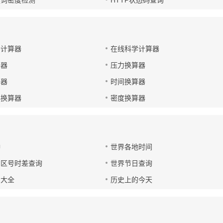
键词密度检测
HTTP状态码查询
码计算器
在线科学计算器
算器
压力换算器
算器
时间换算器
小换算器
密度换算器
钟
世界各地时间
国区号时差查询
世界节日查询
号大全
历史上的今天