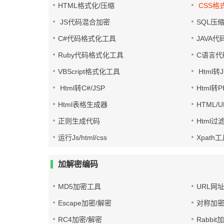
HTML格式化/压缩
CSS格
JS代码混合加密
SQL压
C#代码格式化工具
JAVA
Ruby代码格式化工具
C语言代
VBScript格式化工具
Html转J
Html转C#/JSP
Html转
Html表格生成器
HTML/
正则生成代码
Html过
运行Js/html/css
Xpath
加解密编码
MD5加密工具
URL网
Escape加密/解密
对称加密
RC4加密/解密
Rabbit