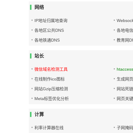
网络
IP地址归属地查询
Websoc
各地区公共DNS
各地电信
各地铁通DNS
教育网D
站长
微信域名检测工具
htacces
在线制作ico图标
生成网页
网站Gzip压缩检测
网站死
Meta标签优化分析
网页关
计算
利率计算器在线
子网掩