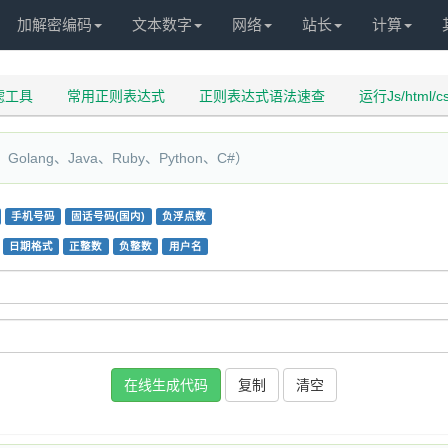
加解密编码
文本数字
网络
站长
计算
过滤工具
常用正则表达式
正则表达式语法速查
运行Js/html/c
ng、Java、Ruby、Python、C#）
手机号码
固话号码(国内)
负浮点数
日期格式
正整数
负整数
用户名
复制