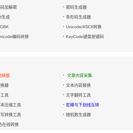
电码加解密
密码生成器
wd生成
条形码生成器
转GBK
Unicode/ASCII转换
/Unicode编码转换
KeyCode键盘按键码
动排版
文章内容采集
转换器
文本内容替换
排工具
文字翻转工具
文本压缩工具
驼峰与下划线互转
大写转换工具
随机数生成器
色在线转换