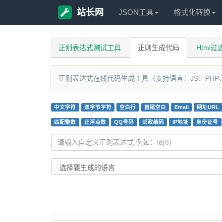
站长网
JSON工具
格式化转换
正则表达式测试工具
正则生成代码
Html
正则表达式在线代码生成工具（支持语言：JS、PHP、Gola
中文字符
双字节字符
空白行
首尾空白
Email
网址URL
匹配整数
正浮点数
QQ号码
邮政编码
IP地址
身份证号