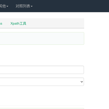
其他
对照列表
ss
Xpath工具