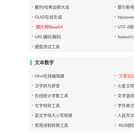
散列/哈希加密大全
摩尔斯
GUID在线生成
htpass
图片转Base64
UTF-8
URL编码/解码
Native
键盘测试工具
文本数字
Html在线编辑器
文章自
汉字转为拼音
火星文
在线统计字数工具
文字竖
文字特效工具
字符串
英文字母大小写转换
人民币
常用进制转换工具
RGB颜