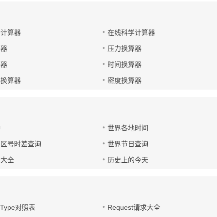
码计算器
在线科学计算器
算器
压力换算器
算器
时间换算器
小换算器
密度换算器
钟
世界各地时间
国区号时差查询
世界节日查询
号大全
历史上的今天
t-Type对照表
Request请求大全