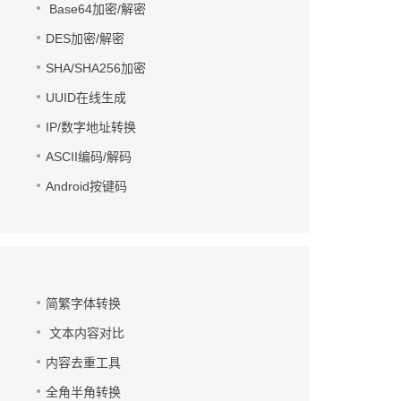
Base64加密/解密
DES加密/解密
SHA/SHA256加密
UUID在线生成
IP/数字地址转换
ASCII编码/解码
Android按键码
简繁字体转换
文本内容对比
内容去重工具
全角半角转换