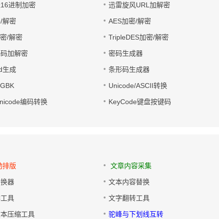
址16进制加密
迅雷旋风URL加解密
/解密
AES加密/解密
加密/解密
TripleDES加密/解密
电码加解密
密码生成器
wd生成
条形码生成器
转GBK
Unicode/ASCII转换
/Unicode编码转换
KeyCode键盘按键码
动排版
文章内容采集
转换器
文本内容替换
排工具
文字翻转工具
文本压缩工具
驼峰与下划线互转