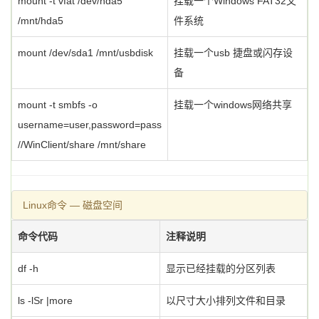
mount -t vfat /dev/hda5
挂载一个Windows FAT32文
/mnt/hda5
件系统
mount /dev/sda1 /mnt/usbdisk
挂载一个usb 捷盘或闪存设
备
mount -t smbfs -o
挂载一个windows网络共享
username=user,password=pass
//WinClient/share /mnt/share
Linux命令 — 磁盘空间
命令代码
注释说明
df -h
显示已经挂载的分区列表
ls -lSr |more
以尺寸大小排列文件和目录